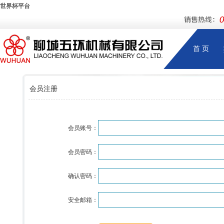
世界杯平台
首 页
会员注册
会员账号：
会员密码：
确认密码：
安全邮箱：