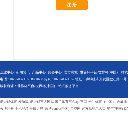
企业中心
|
新闻资讯
|
产品中心
|
服务中心
|
官方商城
|
世界杯平台-世界杯(中国)一站
电话：0635-8321150 8880688 传真：0635-8321152 地址：聊城经济开发区嫩江路55号
版权所述：世界杯平台-世界杯(中国)一站式服务平台
爱游戏体育-爱游戏| 爱游戏官方网站
米兰体育平台app官网-米兰体育（中国）
必威线
云博注册-手机登录
云博足球_云博yunbo(中国)
星空网·官方站登录入口-星空(中国)
K