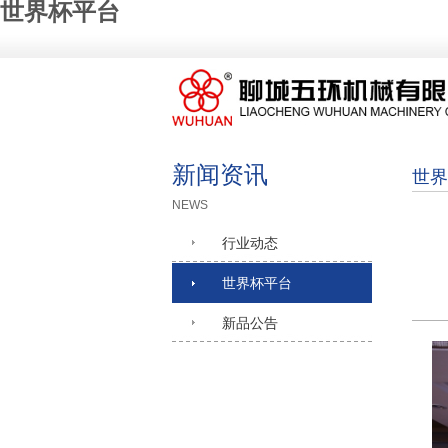
世界杯平台
新闻资讯
世界
NEWS
行业动态
世界杯平台
新品公告