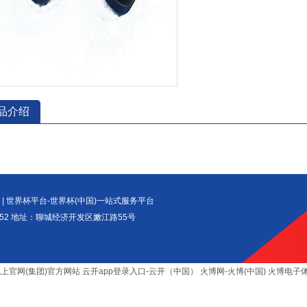
品介绍
|
世界杯平台-世界杯(中国)一站式服务平台
8321152 地址：聊城经济开发区嫩江路55号
上官网(集团)官方网站
云开app登录入口-云开（中国）
火博网-火博(中国)
火博电子体