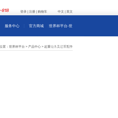
登录
|
注册
|
购物车
中文
|
英文
服务中心
官方商城
世界杯平台-世
位置：
世界杯平台
>
产品中心
>
起重链条及起重配件
界杯(中国)一
站式服务平台