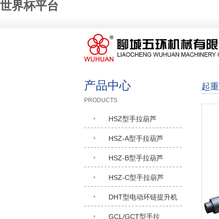
世界杯平台
产品中心
起重
PRODUCTS
HSZ型手拉葫芦
HSZ-A型手拉葫芦
HSZ-B型手拉葫芦
HSZ-C型手拉葫芦
DHT型电动环链提升机
GCL/GCT型手拉