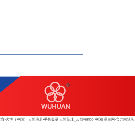
育-火博（中国）
云博注册-手机登录
云博足球_云博yunbo(中国)
星空网·官方站登录