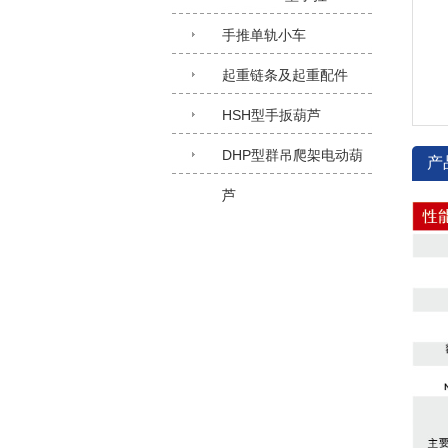
手推单轨小车
起重链条及起重配件
HSH型手扳葫芦
DHP型群吊爬架电动葫
产
芦