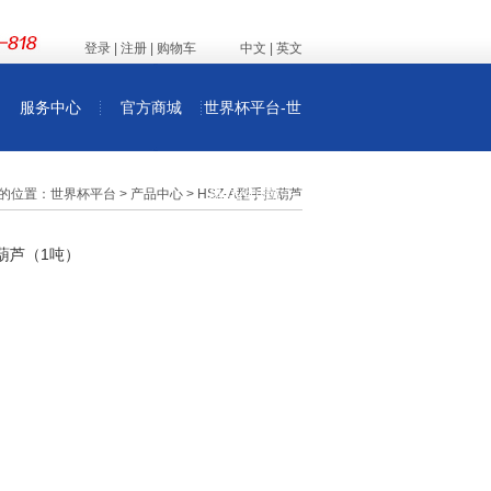
登录
|
注册
|
购物车
中文
|
英文
服务中心
官方商城
世界杯平台-世
的位置：
世界杯平台
>
产品中心
>
HSZ-A型手拉葫芦
界杯(中国)一
葫芦（1吨）
站式服务平台