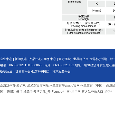
企业中心
|
新闻资讯
|
产品中心
|
服务中心
|
官方商城
|
世界杯平台-世界杯(中国)一站
电话：0635-8321150 8880688 传真：0635-8321152 地址：聊城经济开发区嫩江
版权所述：世界杯平台-世界杯(中国)一站式服务平台
爱游戏体育-爱游戏| 爱游戏官方网站
米兰体育平台app官网-米兰体育（中国）
必威线
国）
云博注册-手机登录
云博足球_云博yunbo(中国)
星空网·官方站登录入口-星空(中