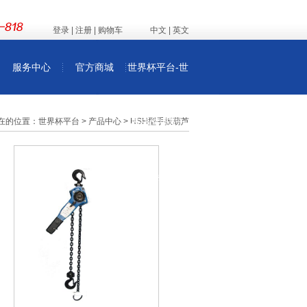
登录
|
注册
|
购物车
中文
|
英文
服务中心
官方商城
世界杯平台-世
在的位置：
世界杯平台
>
产品中心
>
界杯(中国)一
HSH型手扳葫芦
站式服务平台