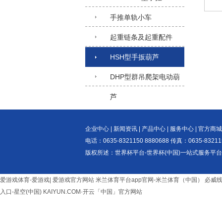
手推单轨小车
起重链条及起重配件
HSH型手扳葫芦
DHP型群吊爬架电动葫
芦
企业中心
|
新闻资讯
|
产品中心
|
服务中心
|
官方商城
电话：0635-8321150 8880688 传真：0635-
版权所述：世界杯平台-世界杯(中国)一站式服务平台
爱游戏体育-爱游戏| 爱游戏官方网站
米兰体育平台app官网-米兰体育（中国）
必威线
入口-星空(中国)
KAIYUN.COM·开云「中国」官方网站