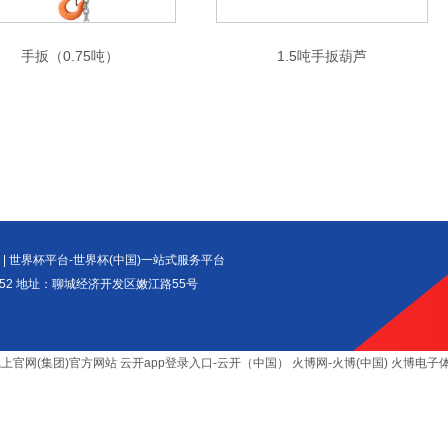
手扳（0.75吨）
1.5吨手扳葫芦
|
世界杯平台-世界杯(中国)一站式服务平台
8321152 地址：聊城经济开发区嫩江路55号
上官网(集团)官方网站
云开app登录入口-云开（中国）
火博网-火博(中国)
火博电子体