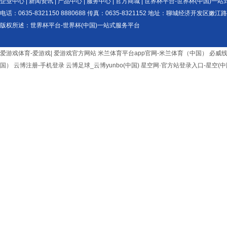
企业中心
|
新闻资讯
|
产品中心
|
服务中心
|
官方商城
|
世界杯平台-世界杯(中国)一站
电话：0635-8321150 8880688 传真：0635-8321152 地址：聊城经济开发区嫩江
版权所述：世界杯平台-世界杯(中国)一站式服务平台
爱游戏体育-爱游戏| 爱游戏官方网站
米兰体育平台app官网-米兰体育（中国）
必威线
国）
云博注册-手机登录
云博足球_云博yunbo(中国)
星空网·官方站登录入口-星空(中