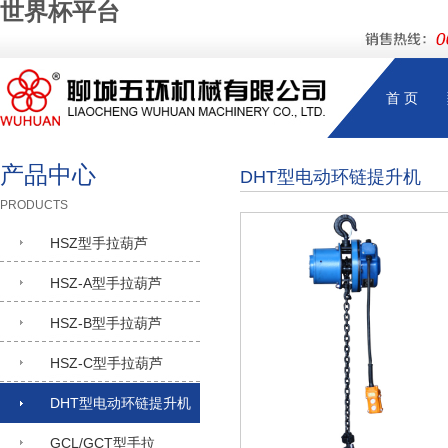
世界杯平台
首 页
产品中心
DHT型电动环链提升机
PRODUCTS
HSZ型手拉葫芦
HSZ-A型手拉葫芦
HSZ-B型手拉葫芦
HSZ-C型手拉葫芦
DHT型电动环链提升机
GCL/GCT型手拉