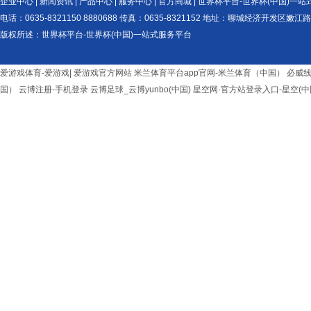
企业中心
|
新闻资讯
|
产品中心
|
服务中心
|
官方商城
|
世界杯平台-世界杯(中国)一站
电话：0635-8321150 8880688 传真：0635-8321152 地址：聊城经济开发区嫩江
版权所述：世界杯平台-世界杯(中国)一站式服务平台
爱游戏体育-爱游戏| 爱游戏官方网站
米兰体育平台app官网-米兰体育（中国）
必威线
国）
云博注册-手机登录
云博足球_云博yunbo(中国)
星空网·官方站登录入口-星空(中