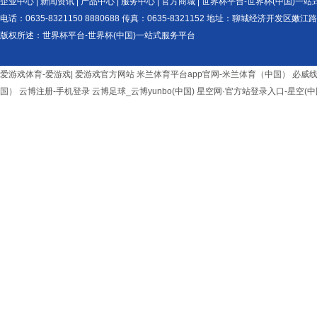
企业中心
|
新闻资讯
|
产品中心
|
服务中心
|
官方商城
|
世界杯平台-世界杯(中国)一站
电话：0635-8321150 8880688 传真：0635-8321152 地址：聊城经济开发区嫩江
版权所述：世界杯平台-世界杯(中国)一站式服务平台
爱游戏体育-爱游戏| 爱游戏官方网站
米兰体育平台app官网-米兰体育（中国）
必威线
国）
云博注册-手机登录
云博足球_云博yunbo(中国)
星空网·官方站登录入口-星空(中