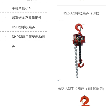
手推单轨小车
HSZ-A型手拉葫芦（5吨）
起重链条及起重配件
HSH型手扳葫芦
DHP型群吊爬架电动葫
芦
HSZ-A型手拉葫芦（1吨解剖图）