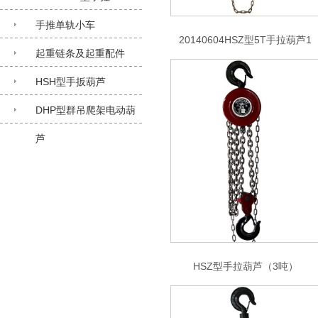
手推单轨小车
20140604HSZ型5T手拉葫芦1
起重链条及起重配件
HSH型手扳葫芦
DHP型群吊爬架电动葫
芦
HSZ型手拉葫芦（3吨）