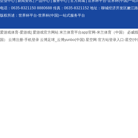
企业中心
|
新闻资讯
|
产品中心
|
服务中心
|
官方商城
|
世界杯平台-世界杯(中国)一站
电话：0635-8321150 8880688 传真：0635-8321152 地址：聊城经济开发区嫩江
版权所述：世界杯平台-世界杯(中国)一站式服务平台
爱游戏体育-爱游戏| 爱游戏官方网站
米兰体育平台app官网-米兰体育（中国）
必威线
国）
云博注册-手机登录
云博足球_云博yunbo(中国)
星空网·官方站登录入口-星空(中