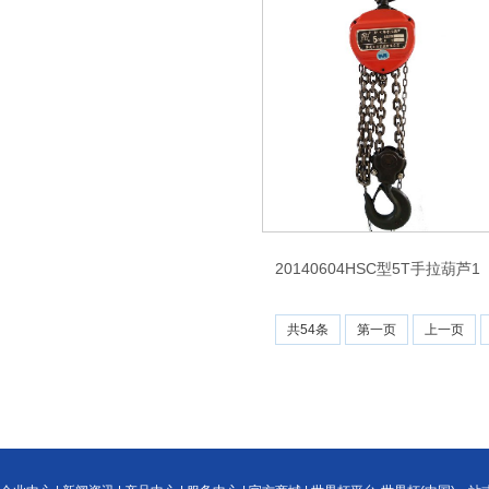
20140604HSC型5T手拉葫芦1
共54条
第一页
上一页