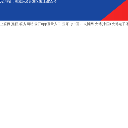
8321152 地址：聊城经济开发区嫩江路55号
上官网(集团)官方网站
云开app登录入口-云开（中国）
火博网-火博(中国)
火博电子体